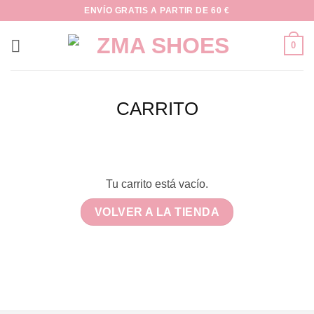
Saltar
ENVÍO GRATIS A PARTIR DE 60 €
al
contenido
0
CARRITO
Tu carrito está vacío.
VOLVER A LA TIENDA
.