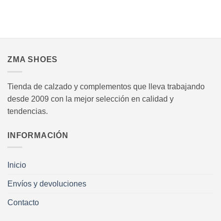
pueden
pueden
elegir
elegir
en
en
.
la
la
página
página
ZMA SHOES
de
de
producto
producto
Tienda de calzado y complementos que lleva trabajando
desde 2009 con la mejor selección en calidad y
tendencias.
INFORMACIÓN
Inicio
Envíos y devoluciones
Contacto