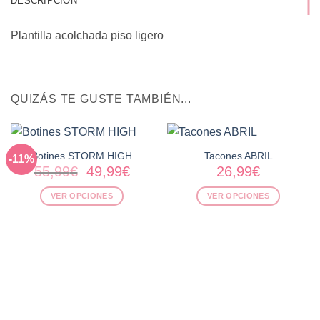
DESCRIPCIÓN
Plantilla acolchada piso ligero
QUIZÁS TE GUSTE TAMBIÉN...
Botines STORM HIGH
Tacones ABRIL
-11%
El
El
55,99
€
49,99
€
26,99
€
precio
precio
VER OPCIONES
VER OPCIONES
original
actual
era:
es:
Este
Este
55,99€.
49,99€.
producto
producto
tiene
tiene
múltiples
múltiples
variantes.
variantes.
Las
Las
opciones
opciones
se
se