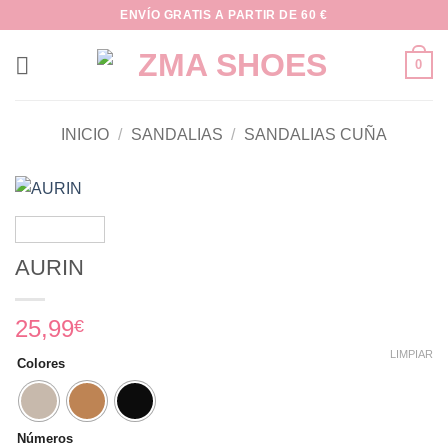
Saltar
ENVÍO GRATIS A PARTIR DE 60 €
al
contenido
0
INICIO
/
SANDALIAS
/
SANDALIAS CUÑA
AURIN
25,99
€
LIMPIAR
Colores
Números