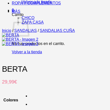
Volver a la tienda
ROPA Y COMPLEMENTOS
0
MÁS
Carrito
CHICO
ZAPA CASA
Inicio
/
SANDALIAS
/
SANDALIAS CUÑA
No hay productos en el carrito.
Volver a la tienda
BERTA
29,99
€
Colores