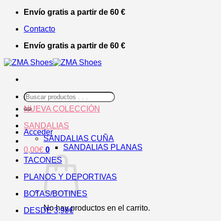
Saltar
Envío gratis a partir de 60 €
al
Contacto
contenido
Envío gratis a partir de 60 €
Buscar
por:
NUEVA COLECCIÓN
SANDALIAS
Acceder
SANDALIAS CUÑA
SANDALIAS PLANAS
0,00
€
0
TACONES
PLANOS Y DEPORTIVAS
BOTAS/BOTINES
No hay productos en el carrito.
DESDE 3,99€