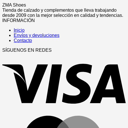
producto
se
producto
ZMA Shoes
pueden
tiene
Tienda de calzado y complementos que lleva trabajando
elegir
múltiples
desde 2009 con la mejor selección en calidad y tendencias.
en
variantes.
INFORMACIÓN
la
Las
página
Inicio
opciones
de
Envíos y devoluciones
se
producto
Contacto
pueden
elegir
SÍGUENOS EN REDES
en
V
la
página
de
producto
M