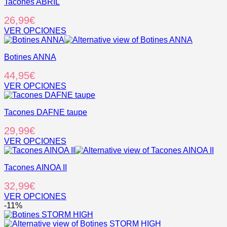
Tacones ABRIL
tiene
múltiples
26,99
€
variantes.
Las
VER OPCIONES
opciones
Este
se
producto
pueden
Botines ANNA
tiene
elegir
múltiples
44,95
€
en
variantes.
la
Las
VER OPCIONES
página
opciones
Este
de
se
producto
producto
pueden
Tacones DAFNE taupe
tiene
elegir
múltiples
29,99
€
en
variantes.
la
Las
VER OPCIONES
página
opciones
Este
de
se
producto
producto
pueden
Tacones AINOA II
tiene
elegir
múltiples
32,99
€
en
variantes.
la
Las
VER OPCIONES
página
opciones
Este
-11%
de
se
producto
producto
pueden
tiene