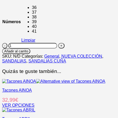
36
37
38
Números
39
40
41
Limpiar
BERTA
cantidad
Añadir al carrito
SKU:
N/D
Categorías:
General
,
NUEVA COLECCIÓN
,
SANDALIAS
,
SANDALIAS CUÑA
Quizás te guste también...
Tacones AINOA
32,99
€
VER OPCIONES
Este
producto