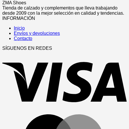
producto
pueden
producto
ZMA Shoes
era:
es:
elegir
tiene
Tienda de calzado y complementos que lleva trabajando
52,95€.
38,95€.
en
múltiples
desde 2009 con la mejor selección en calidad y tendencias.
la
variantes.
INFORMACIÓN
página
Las
de
Inicio
opciones
producto
Envíos y devoluciones
se
Contacto
pueden
elegir
SÍGUENOS EN REDES
en
V
la
página
de
producto
M