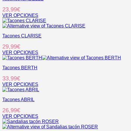
variantes.
23,99
€
Las
opciones
VER OPCIONES
se
Este
pueden
producto
elegir
tiene
en
Tacones CLARISE
múltiples
la
variantes.
29,99
€
página
Las
de
opciones
VER OPCIONES
producto
se
Este
pueden
producto
elegir
Tacones BERTH
tiene
en
múltiples
33,99
€
la
variantes.
página
Las
VER OPCIONES
de
opciones
Este
producto
se
producto
pueden
Tacones ABRIL
tiene
elegir
múltiples
26,99
€
en
variantes.
la
Las
VER OPCIONES
página
opciones
Este
de
se
producto