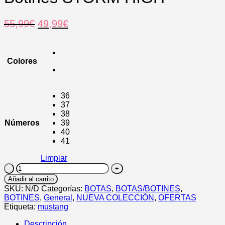
El
El
55,99
€
49,99
€
precio
precio
original
actual
era:
es:
Colores
55,99€.
49,99€.
36
37
38
Números
39
40
41
Limpiar
Botines
STORM
Añadir al carrito
HIGH
SKU:
N/D
Categorías:
BOTAS
,
BOTAS/BOTINES
,
cantidad
BOTINES
,
General
,
NUEVA COLECCIÓN
,
OFERTAS
Etiqueta:
mustang
Descripción