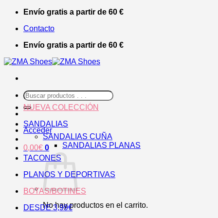
Saltar
Envío gratis a partir de 60 €
al
Contacto
contenido
Envío gratis a partir de 60 €
Buscar
por:
NUEVA COLECCIÓN
SANDALIAS
Acceder
SANDALIAS CUÑA
SANDALIAS PLANAS
0,00
€
0
TACONES
PLANOS Y DEPORTIVAS
BOTAS/BOTINES
No hay productos en el carrito.
DESDE 3,99€