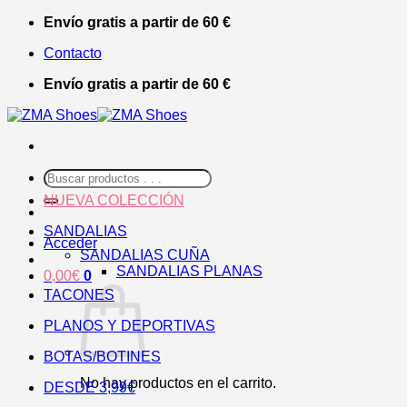
Saltar
Envío gratis a partir de 60 €
al
Contacto
contenido
Envío gratis a partir de 60 €
Buscar
por:
NUEVA COLECCIÓN
SANDALIAS
Acceder
SANDALIAS CUÑA
SANDALIAS PLANAS
0,00
€
0
TACONES
PLANOS Y DEPORTIVAS
BOTAS/BOTINES
No hay productos en el carrito.
DESDE 3,99€