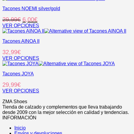
52,95€.
38,95€.
en
múltiples
la
Tacones NOEMI silver/gold
variantes.
página
Las
El
El
29,99
€
6,00
€
de
opciones
producto
se
precio
precio
VER OPCIONES
pueden
Este
original
actual
elegir
producto
era:
es:
en
Tacones AINOA II
tiene
29,99€.
6,00€.
la
múltiples
32,99
€
página
variantes.
de
Las
VER OPCIONES
producto
opciones
Este
se
producto
pueden
Tacones JOYA
tiene
elegir
múltiples
29,99
€
en
variantes.
la
Las
VER OPCIONES
página
opciones
Este
.
de
se
producto
ZMA Shoes
producto
pueden
tiene
Tienda de calzado y complementos que lleva trabajando
elegir
múltiples
desde 2009 con la mejor selección en calidad y tendencias.
en
variantes.
INFORMACIÓN
la
Las
página
Inicio
opciones
de
Envíos y devoluciones
se