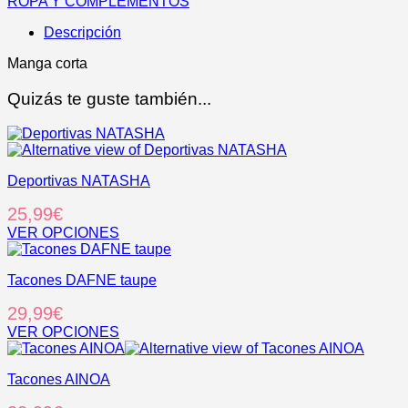
ROPA Y COMPLEMENTOS
Descripción
Manga corta
Quizás te guste también...
Deportivas NATASHA
25,99
€
VER OPCIONES
Este
producto
Tacones DAFNE taupe
tiene
múltiples
29,99
€
variantes.
Las
VER OPCIONES
opciones
Este
se
producto
pueden
Tacones AINOA
tiene
elegir
múltiples