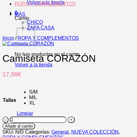
Volver a la tienda
ROPA Y COMPLEMENTOS
0
MÁS
Carrito
CHICO
ZAPA CASA
Inicio
/
ROPA Y COMPLEMENTOS
No hay productos en el carrito.
Camiseta CORAZÓN
Volver a la tienda
17,99
€
S/M
M/L
Tallas
XL
Limpiar
Camiseta
CORAZÓN
Añadir al carrito
cantidad
SKU:
N/D
Categorías:
General
,
NUEVA COLECCIÓN
,