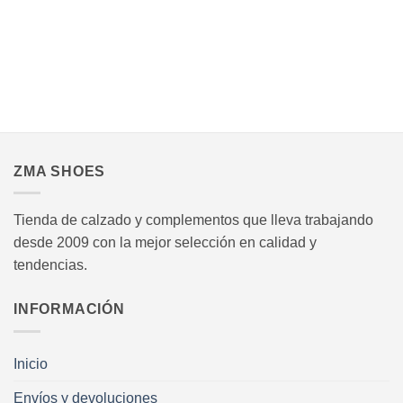
variantes.
variantes.
Las
Las
opciones
opciones
se
se
pueden
pueden
elegir
elegir
en
en
.
la
la
página
página
ZMA SHOES
de
de
producto
producto
Tienda de calzado y complementos que lleva trabajando
desde 2009 con la mejor selección en calidad y
tendencias.
INFORMACIÓN
Inicio
Envíos y devoluciones