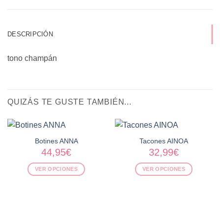
DESCRIPCIÓN
tono champán
QUIZÁS TE GUSTE TAMBIÉN...
Botines ANNA
Tacones AINOA
44,95
€
32,99
€
VER OPCIONES
VER OPCIONES
Este
Este
producto
producto
tiene
tiene
múltiples
múltiples