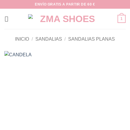
Saltar
ENVÍO GRATIS A PARTIR DE 60 €
al
contenido
1
INICIO
/
SANDALIAS
/
SANDALIAS PLANAS