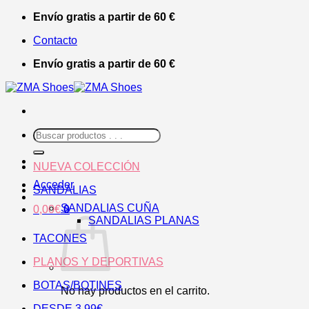
Saltar
Envío gratis a partir de 60 €
al
Contacto
contenido
Envío gratis a partir de 60 €
Buscar
por:
NUEVA COLECCIÓN
Acceder
SANDALIAS
SANDALIAS CUÑA
0,00
€
0
SANDALIAS PLANAS
TACONES
PLANOS Y DEPORTIVAS
BOTAS/BOTINES
No hay productos en el carrito.
DESDE 3,99€