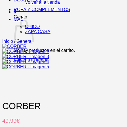
Volver a la tienda
ROPA Y COMPLEMENTOS
0
Carrito
MÁS
CHICO
ZAPA CASA
Inicio
/
General
No hay productos en el carrito.
Volver a la tienda
CORBER
49,99
€