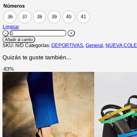
Números
36
37
38
39
40
41
Limpiar
CORBER
cantidad
Añadir al carrito
SKU:
N/D
Categorías:
DEPORTIVAS
,
General
,
NUEVA COL
Quizás te guste también...
-83%