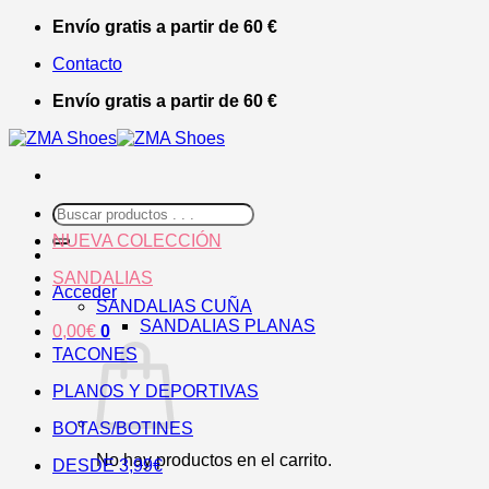
Saltar
Envío gratis a partir de 60 €
al
Contacto
contenido
Envío gratis a partir de 60 €
Buscar
por:
NUEVA COLECCIÓN
SANDALIAS
Acceder
SANDALIAS CUÑA
SANDALIAS PLANAS
0,00
€
0
TACONES
PLANOS Y DEPORTIVAS
BOTAS/BOTINES
No hay productos en el carrito.
DESDE 3,99€