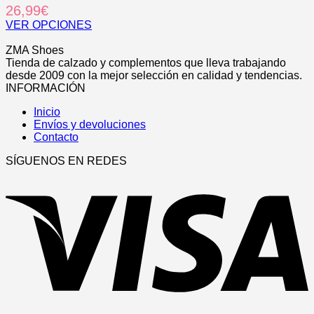
26,99
€
la
variantes.
página
Las
VER OPCIONES
de
opciones
Este
.
producto
se
producto
ZMA Shoes
pueden
tiene
Tienda de calzado y complementos que lleva trabajando
elegir
múltiples
desde 2009 con la mejor selección en calidad y tendencias.
en
variantes.
INFORMACIÓN
la
Las
página
Inicio
opciones
de
Envíos y devoluciones
se
producto
Contacto
pueden
elegir
SÍGUENOS EN REDES
en
V
la
página
de
producto