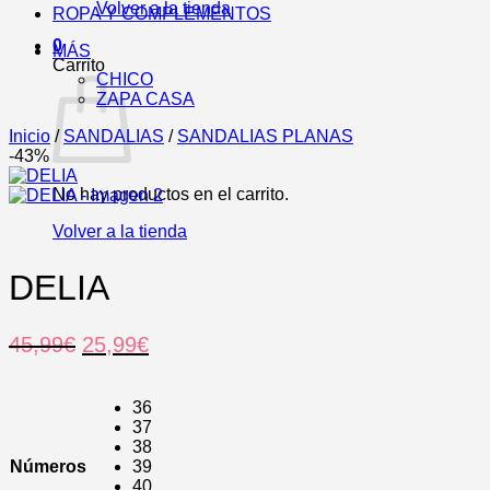
Volver a la tienda
ROPA Y COMPLEMENTOS
0
MÁS
Carrito
CHICO
ZAPA CASA
Inicio
/
SANDALIAS
/
SANDALIAS PLANAS
-43%
No hay productos en el carrito.
Volver a la tienda
DELIA
El
El
45,99
€
25,99
€
precio
precio
original
actual
36
era:
es:
37
45,99€.
25,99€.
38
Números
39
40