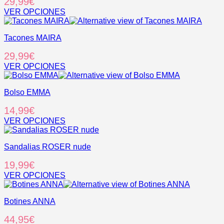
29,99
€
VER OPCIONES
Este
producto
Tacones MAIRA
tiene
múltiples
29,99
€
variantes.
Las
VER OPCIONES
opciones
Este
se
producto
pueden
Bolso EMMA
tiene
elegir
múltiples
14,99
€
en
variantes.
la
Las
VER OPCIONES
página
opciones
Este
de
se
producto
producto
pueden
Sandalias ROSER nude
tiene
elegir
múltiples
19,99
€
en
variantes.
la
Las
VER OPCIONES
página
opciones
Este
de
se
producto
producto
pueden
Botines ANNA
tiene
elegir
múltiples
44,95
€
en
variantes.