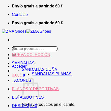
Saltar
Envío gratis a partir de 60 €
al
Contacto
contenido
Envío gratis a partir de 60 €
Buscar
por:
NUEVA COLECCIÓN
SANDALIAS
Acceder
SANDALIAS CUÑA
SANDALIAS PLANAS
0,00
€
0
TACONES
PLANOS Y DEPORTIVAS
BOTAS/BOTINES
No hay productos en el carrito.
DESDE 3,99€