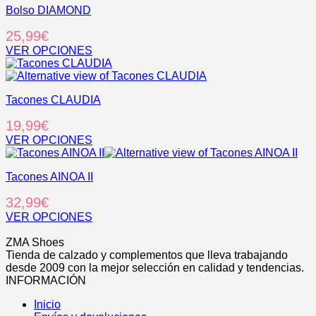
elegir
Bolso DIAMOND
múltiples
en
variantes.
25,99
€
la
Las
página
opciones
VER OPCIONES
de
se
Este
producto
pueden
producto
elegir
tiene
en
Tacones CLAUDIA
múltiples
la
variantes.
19,99
€
página
Las
de
opciones
VER OPCIONES
producto
se
Este
pueden
producto
elegir
Tacones AINOA II
tiene
en
múltiples
32,99
€
la
variantes.
página
Las
VER OPCIONES
de
opciones
Este
.
producto
se
producto
ZMA Shoes
pueden
tiene
Tienda de calzado y complementos que lleva trabajando
elegir
múltiples
desde 2009 con la mejor selección en calidad y tendencias.
en
variantes.
INFORMACIÓN
la
Las
página
Inicio
opciones