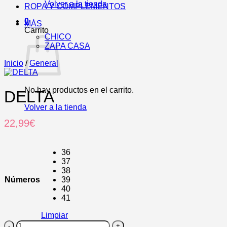
Volver a la tienda
ROPA Y COMPLEMENTOS
0
MÁS
Carrito
CHICO
ZAPA CASA
Inicio
/
General
No hay productos en el carrito.
DELTA
Volver a la tienda
22,99
€
36
37
38
Números
39
40
41
Limpiar
DELTA