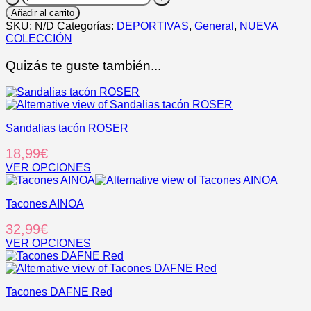
cantidad
Añadir al carrito
SKU:
N/D
Categorías:
DEPORTIVAS
,
General
,
NUEVA
COLECCIÓN
Quizás te guste también...
Sandalias tacón ROSER
18,99
€
VER OPCIONES
Este
producto
Tacones AINOA
tiene
múltiples
32,99
€
variantes.
Las
VER OPCIONES
opciones
Este
se
producto
pueden
tiene
elegir
Tacones DAFNE Red
múltiples
en
variantes.