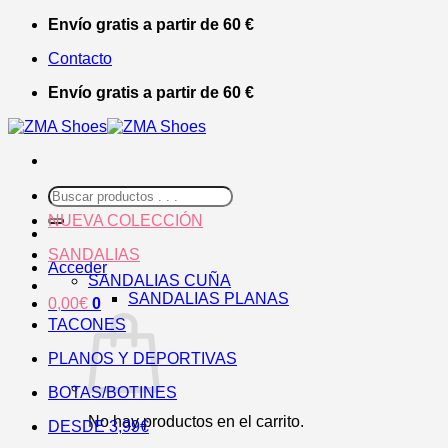
Saltar
Envío gratis a partir de 60 €
al
Contacto
contenido
Envío gratis a partir de 60 €
Buscar
por:
NUEVA COLECCIÓN
SANDALIAS
Acceder
SANDALIAS CUÑA
SANDALIAS PLANAS
0,00
€
0
TACONES
PLANOS Y DEPORTIVAS
BOTAS/BOTINES
No hay productos en el carrito.
DESDE 3,99€