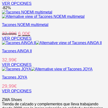
de
Las
VER OPCIONES
producto
opciones
Este
-82%
se
producto
pueden
tiene
elegir
múltiples
en
Tacones NOEMI multimetal
variantes.
la
Las
El
El
32,99
€
6,00
€
página
opciones
de
se
precio
precio
VER OPCIONES
producto
pueden
Este
original
actual
elegir
producto
era:
es:
en
Tacones AINOA II
tiene
32,99€.
6,00€.
la
múltiples
32,99
€
página
variantes.
de
Las
VER OPCIONES
producto
opciones
Este
se
producto
pueden
Tacones JOYA
tiene
elegir
múltiples
29,99
€
en
variantes.
la
Las
VER OPCIONES
página
opciones
Este
.
de
se
producto
ZMA Shoes
producto
pueden
tiene
Tienda de calzado y complementos que lleva trabajando
elegir