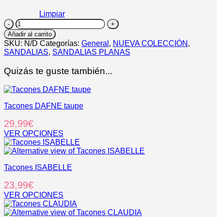
Limpiar
LANA
cantidad
Añadir al carrito
SKU:
N/D
Categorías:
General
,
NUEVA COLECCIÓN
,
SANDALIAS
,
SANDALIAS PLANAS
Quizás te guste también...
Tacones DAFNE taupe
29,99
€
VER OPCIONES
Este
producto
tiene
Tacones ISABELLE
múltiples
variantes.
23,99
€
Las
opciones
VER OPCIONES
se
Este
pueden
producto