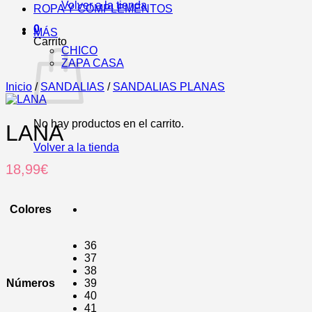
Volver a la tienda
ROPA Y COMPLEMENTOS
0
MÁS
Carrito
CHICO
ZAPA CASA
Inicio
/
SANDALIAS
/
SANDALIAS PLANAS
No hay productos en el carrito.
LANA
Volver a la tienda
18,99
€
Colores
36
37
38
Números
39
40
41