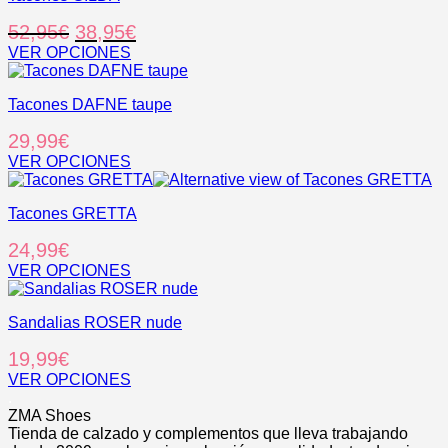
la
variantes.
El
El
52,95
€
38,95
€
página
Las
de
opciones
precio
precio
VER OPCIONES
producto
se
Este
original
actual
pueden
producto
era:
es:
elegir
Tacones DAFNE taupe
tiene
52,95€.
38,95€.
en
múltiples
29,99
€
la
variantes.
página
Las
VER OPCIONES
de
opciones
Este
producto
se
producto
pueden
Tacones GRETTA
tiene
elegir
múltiples
24,99
€
en
variantes.
la
Las
VER OPCIONES
página
opciones
Este
de
se
producto
producto
pueden
Sandalias ROSER nude
tiene
elegir
múltiples
19,99
€
en
variantes.
la
Las
VER OPCIONES
página
opciones
Este
.
de
se
producto
ZMA Shoes
producto
pueden
tiene
Tienda de calzado y complementos que lleva trabajando