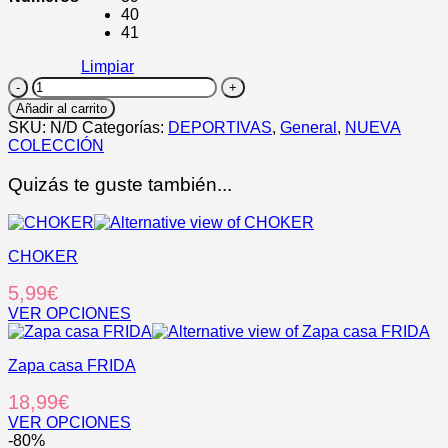
40
41
Limpiar
LOBATO
cantidad
Añadir al carrito
SKU:
N/D
Categorías:
DEPORTIVAS
,
General
,
NUEVA
COLECCIÓN
Quizás te guste también...
CHOKER
5,99
€
VER OPCIONES
Este
producto
Zapa casa FRIDA
tiene
múltiples
18,99
€
variantes.
Las
VER OPCIONES
opciones
Este
-80%