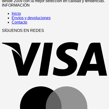
elegir
múltiples
desde 2009 con la mejor selección en calidad y tendencias.
en
variantes.
INFORMACIÓN
la
Las
página
Inicio
opciones
de
Envíos y devoluciones
se
producto
Contacto
pueden
elegir
SÍGUENOS EN REDES
en
V
la
página
de
producto
M