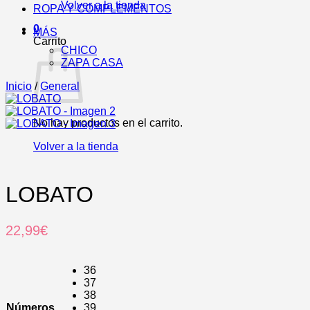
Volver a la tienda
ROPA Y COMPLEMENTOS
0
MÁS
Carrito
CHICO
ZAPA CASA
Inicio
/
General
No hay productos en el carrito.
Volver a la tienda
LOBATO
22,99
€
36
37
38
Números
39