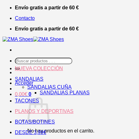
Saltar
Envío gratis a partir de 60 €
al
Contacto
contenido
Envío gratis a partir de 60 €
Buscar
por:
NUEVA COLECCIÓN
SANDALIAS
Acceder
SANDALIAS CUÑA
SANDALIAS PLANAS
0,00
€
0
TACONES
PLANOS Y DEPORTIVAS
BOTAS/BOTINES
No hay productos en el carrito.
DESDE 3,99€