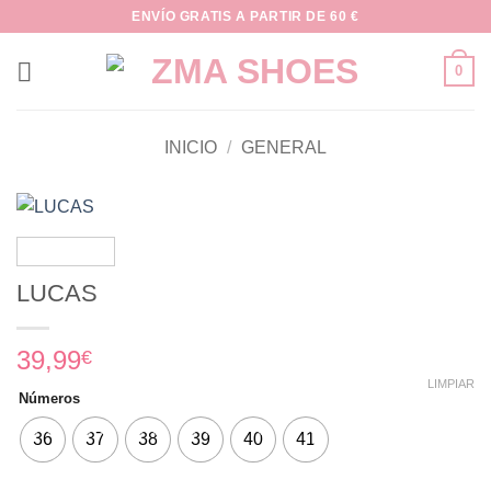
Saltar
ENVÍO GRATIS A PARTIR DE 60 €
al
contenido
0
INICIO
/
GENERAL
LUCAS
39,99
€
LIMPIAR
Números
36
37
38
39
40
41