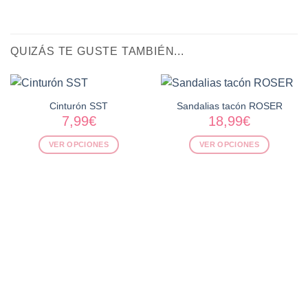
QUIZÁS TE GUSTE TAMBIÉN...
Cinturón SST
Sandalias tacón ROSER
7,99
€
18,99
€
VER OPCIONES
VER OPCIONES
Este
Este
producto
producto
tiene
tiene
múltiples
múltiples
variantes.
variantes.
Las
Las
opciones
opciones
se
se
pueden
pueden
elegir
elegir
en
en