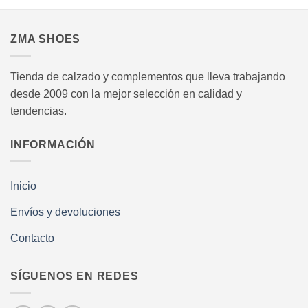
.
la
la
página
página
ZMA SHOES
de
de
producto
producto
Tienda de calzado y complementos que lleva trabajando
desde 2009 con la mejor selección en calidad y
tendencias.
INFORMACIÓN
Inicio
Envíos y devoluciones
Contacto
SÍGUENOS EN REDES