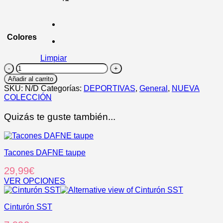
Colores
Limpiar
MONTANA
cantidad
Añadir al carrito
SKU:
N/D
Categorías:
DEPORTIVAS
,
General
,
NUEVA
COLECCIÓN
Quizás te guste también...
Tacones DAFNE taupe
29,99
€
VER OPCIONES
Este
producto
Cinturón SST
tiene
múltiples