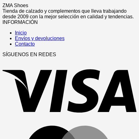
producto
se
producto
ZMA Shoes
pueden
tiene
Tienda de calzado y complementos que lleva trabajando
elegir
múltiples
desde 2009 con la mejor selección en calidad y tendencias.
en
variantes.
INFORMACIÓN
la
Las
página
Inicio
opciones
de
Envíos y devoluciones
se
producto
Contacto
pueden
elegir
SÍGUENOS EN REDES
en
V
la
página
de
producto
M