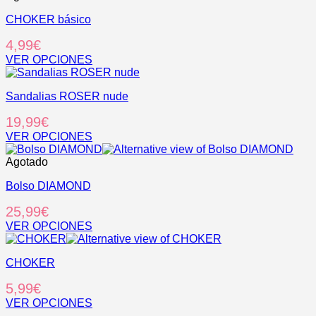
elegir
tiene
en
CHOKER básico
múltiples
la
variantes.
4,99
€
página
Las
de
opciones
VER OPCIONES
producto
se
Este
pueden
producto
elegir
Sandalias ROSER nude
tiene
en
múltiples
19,99
€
la
variantes.
página
Las
VER OPCIONES
de
opciones
Este
producto
se
producto
Agotado
pueden
tiene
elegir
Bolso DIAMOND
múltiples
en
variantes.
25,99
€
la
Las
página
opciones
VER OPCIONES
de
se
Este
producto
pueden
producto
elegir
CHOKER
tiene
en
múltiples
5,99
€
la
variantes.
página
Las
VER OPCIONES
de
opciones
Este
.