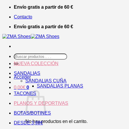
Saltar
Envío gratis a partir de 60 €
al
Contacto
contenido
Envío gratis a partir de 60 €
Buscar
por:
NUEVA COLECCIÓN
SANDALIAS
Acceder
SANDALIAS CUÑA
SANDALIAS PLANAS
0,00
€
0
TACONES
PLANOS Y DEPORTIVAS
BOTAS/BOTINES
No hay productos en el carrito.
DESDE 3,99€