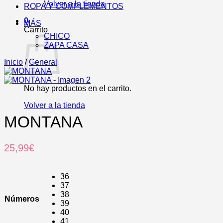
Volver a la tienda
ROPA Y COMPLEMENTOS
0
MÁS
Carrito
CHICO
ZAPA CASA
Inicio
/
General
No hay productos en el carrito.
Volver a la tienda
MONTANA
25,99
€
36
37
38
Números
39
40
41