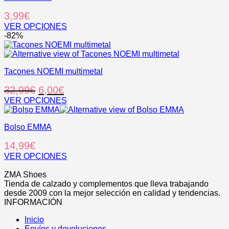
elegir
múltiples
3,99
€
en
variantes.
la
Las
VER OPCIONES
página
opciones
Este
-82%
de
se
producto
producto
pueden
tiene
elegir
múltiples
en
Tacones NOEMI multimetal
variantes.
la
Las
El
El
32,99
€
6,00
€
página
opciones
de
se
precio
precio
VER OPCIONES
producto
pueden
Este
original
actual
elegir
producto
era:
es:
en
Bolso EMMA
tiene
32,99€.
6,00€.
la
múltiples
14,99
€
página
variantes.
de
Las
VER OPCIONES
producto
opciones
Este
.
se
producto
ZMA Shoes
pueden
tiene
Tienda de calzado y complementos que lleva trabajando
elegir
múltiples
desde 2009 con la mejor selección en calidad y tendencias.
en
variantes.
INFORMACIÓN
la
Las
página
Inicio
opciones
de
Envíos y devoluciones