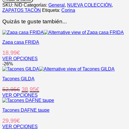
cantidad
SKU:
N/D
Categorías:
General
,
NUEVA COLECCIÓN
,
ZAPATOS TACÓN
Etiqueta:
Corina
Quizás te guste también...
Zapa casa FRIDA
18,99
€
VER OPCIONES
Este
-26%
producto
tiene
Tacones GILDA
múltiples
variantes.
El
El
52,95
€
38,95
€
Las
opciones
precio
precio
VER OPCIONES
se
Este
original
actual
pueden
producto
era:
es:
elegir
Tacones DAFNE taupe
tiene
52,95€.
38,95€.
en
múltiples
29,99
€
la
variantes.
página
Las
VER OPCIONES