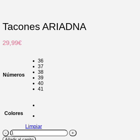
Tacones ARIADNA
29,99
€
36
37
38
Números
39
40
41
Colores
Limpiar
Tacones
ARIADNA
Añadir al carrito