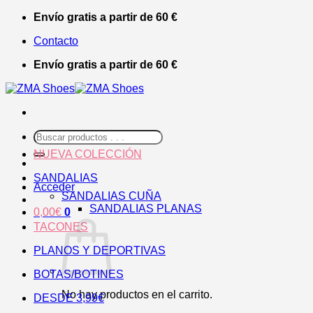
Saltar
Envío gratis a partir de 60 €
al
Contacto
contenido
Envío gratis a partir de 60 €
Buscar
por:
NUEVA COLECCIÓN
SANDALIAS
Acceder
SANDALIAS CUÑA
SANDALIAS PLANAS
0,00
€
0
TACONES
PLANOS Y DEPORTIVAS
BOTAS/BOTINES
No hay productos en el carrito.
DESDE 3,99€