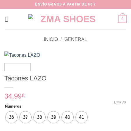
Saltar
ENVÍO GRATIS A PARTIR DE 60 €
al
contenido
0
INICIO
/
GENERAL
Tacones LAZO
34,99
€
LIMPIAR
Números
36
37
38
39
40
41