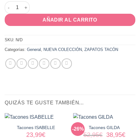
Tacones LAZO cantidad
AÑADIR AL CARRITO
SKU:
N/D
Categorías:
General
,
NUEVA COLECCIÓN
,
ZAPATOS TACÓN
QUIZÁS TE GUSTE TAMBIÉN...
Tacones ISABELLE
Tacones GILDA
-26%
El
El
23,99
€
52,95
€
38,95
€