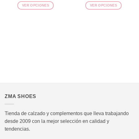
precio
preci
VER OPCIONES
VER OPCIONES
original
actua
era:
es:
Este
Este
52,95€.
38,95
producto
producto
tiene
tiene
múltiples
múltiples
variantes.
variantes.
Las
Las
opciones
opciones
se
se
pueden
pueden
elegir
elegir
en
en
.
la
la
página
página
ZMA SHOES
de
de
producto
producto
Tienda de calzado y complementos que lleva trabajando
desde 2009 con la mejor selección en calidad y
tendencias.