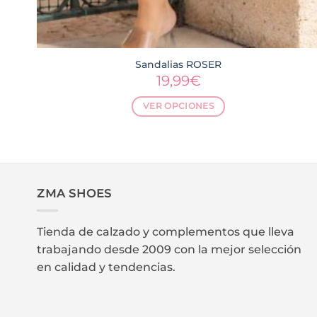
Sandalias ROSER
19,99
€
VER OPCIONES
Este
producto
.
tiene
múltiples
variantes.
ZMA SHOES
Las
opciones
Tienda de calzado y complementos que lleva
se
trabajando desde 2009 con la mejor selección
pueden
en calidad y tendencias.
elegir
en
la