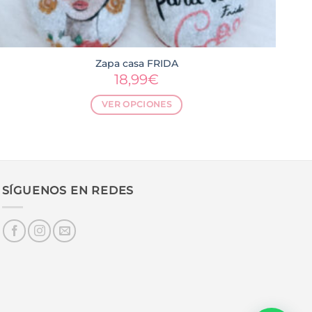
Zapa casa FRIDA
18,99
€
VER OPCIONES
Este
producto
tiene
múltiples
variantes.
SÍGUENOS EN REDES
Las
opciones
se
pueden
elegir
en
la