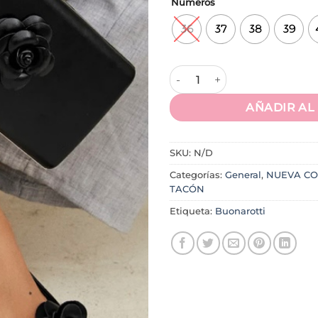
Números
36
37
38
39
Tacones ROSSI cantidad
AÑADIR AL
SKU:
N/D
Categorías:
General
,
NUEVA CO
TACÓN
Etiqueta:
Buonarotti