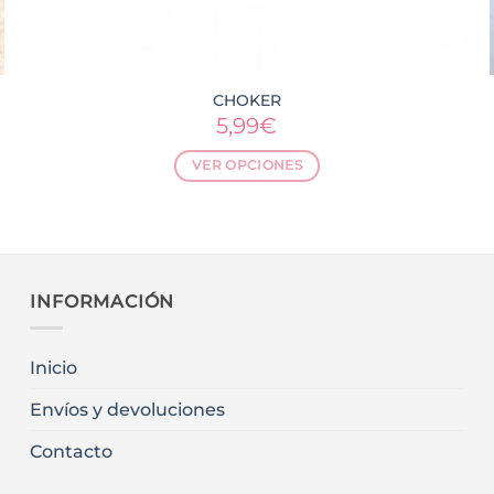
CHOKER
5,99
€
VER OPCIONES
Este
producto
tiene
múltiples
variantes.
INFORMACIÓN
Las
opciones
Inicio
se
pueden
Envíos y devoluciones
elegir
en
Contacto
la