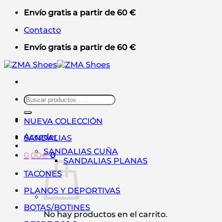
Saltar
Envío gratis a partir de 60 €
al
Contacto
contenido
Envío gratis a partir de 60 €
Buscar
por:
NUEVA COLECCIÓN
Acceder
SANDALIAS
SANDALIAS CUÑA
0,00
€
0
SANDALIAS PLANAS
TACONES
PLANOS Y DEPORTIVAS
BOTAS/BOTINES
No hay productos en el carrito.