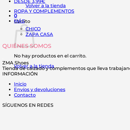
DESDE 3,99€
Volver a la tienda
ROPA Y COMPLEMENTOS
0
MÁS
Carrito
CHICO
ZAPA CASA
QUIÉNES SOMOS
No hay productos en el carrito.
.
ZMA Shoes
Volver a la tienda
Tienda de calzado y complementos que lleva trabajan
INFORMACIÓN
Inicio
Envíos y devoluciones
Contacto
SÍGUENOS EN REDES