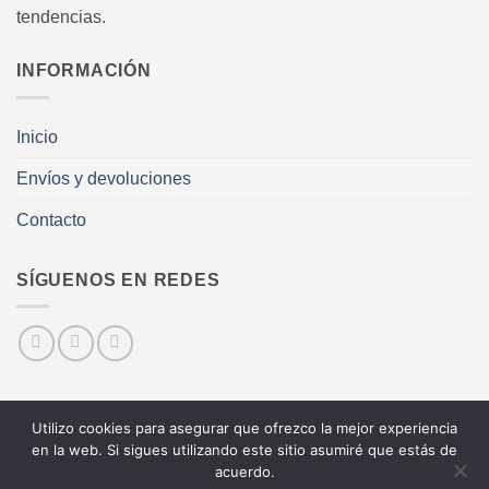
tendencias.
INFORMACIÓN
Inicio
Envíos y devoluciones
Contacto
SÍGUENOS EN REDES
Utilizo cookies para asegurar que ofrezco la mejor experiencia
Visa
MasterCard
PayPal
en la web. Si sigues utilizando este sitio asumiré que estás de
acuerdo.
AVISO LEGAL
POLÍTICA DE COOKIES
CONTACTAR
ENTRAR