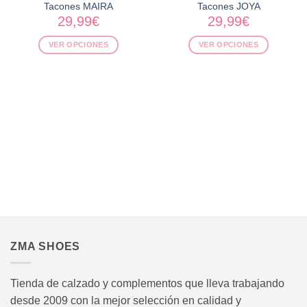
Tacones MAIRA
Tacones JOYA
29,99
€
29,99
€
VER OPCIONES
VER OPCIONES
Este
Este
producto
producto
tiene
tiene
múltiples
múltiples
variantes.
variantes.
Las
Las
opciones
opciones
se
se
pueden
pueden
elegir
elegir
en
en
.
la
la
página
página
ZMA SHOES
de
de
producto
producto
Tienda de calzado y complementos que lleva trabajando
desde 2009 con la mejor selección en calidad y