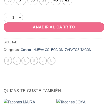
36
37
38
39
40
41
ÁGATA corina cantidad
AÑADIR AL CARRITO
SKU:
N/D
Categorías:
General
,
NUEVA COLECCIÓN
,
ZAPATOS TACÓN
QUIZÁS TE GUSTE TAMBIÉN...