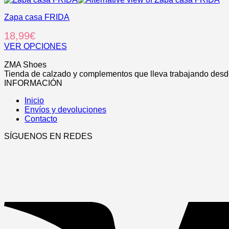
producto
pueden
producto
elegir
Zapa casa FRIDA
tiene
en
múltiples
18,99
€
la
variantes.
página
Las
VER OPCIONES
de
opciones
Este
.
producto
se
producto
ZMA Shoes
pueden
tiene
Tienda de calzado y complementos que lleva trabajando desde
elegir
múltiples
INFORMACIÓN
en
variantes.
la
Inicio
Las
página
Envíos y devoluciones
opciones
de
Contacto
se
producto
pueden
SÍGUENOS EN REDES
elegir
en
la
página
de
producto