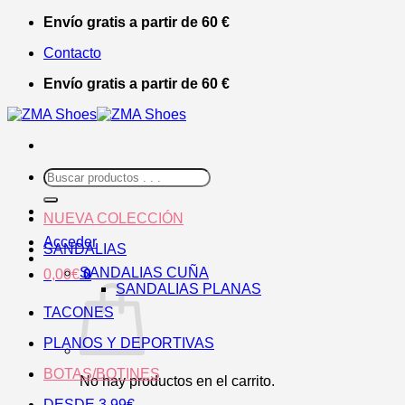
Saltar
Envío gratis a partir de 60 €
al
Contacto
contenido
Envío gratis a partir de 60 €
Buscar
por:
NUEVA COLECCIÓN
Acceder
SANDALIAS
SANDALIAS CUÑA
0,00
€
0
SANDALIAS PLANAS
TACONES
PLANOS Y DEPORTIVAS
BOTAS/BOTINES
No hay productos en el carrito.
DESDE 3,99€