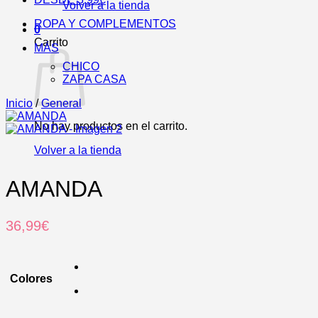
Volver a la tienda
ROPA Y COMPLEMENTOS
0
Carrito
MÁS
CHICO
ZAPA CASA
Inicio
/
General
No hay productos en el carrito.
Volver a la tienda
AMANDA
36,99
€
Colores