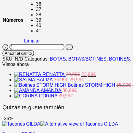
36
37
38
Números
39
40
41
Limpiar
AMANDA
cantidad
Añadir al carrito
SKU:
N/D
Categorías:
BOTAS
,
BOTAS/BOTINES
,
BOTINES
,
Vistos ahora
El
El
RENATTA
29,99
€
23,99
€
El
precio
El
precio
SALMA
36,99
€
29,59
€
precio
original
precio
actual
Botines STORM HIGH
55,99
€
original
era:
actual
es:
AMANDA
36,99
€
era:
29,99€.
es:
23,99€.
CORINA
39,99
€
36,99€.
29,59€.
Quizás te guste también...
-26%