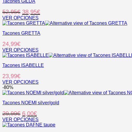
Tacones GILDA
El
El
52,95
€
38,95
€
precio
precio
VER OPCIONES
Este
original
actual
producto
era:
es:
Tacones GRETTA
tiene
52,95€.
38,95€.
múltiples
24,99
€
variantes.
Las
VER OPCIONES
opciones
Este
se
producto
pueden
Tacones ISABELLE
tiene
elegir
múltiples
23,99
€
en
variantes.
la
Las
VER OPCIONES
página
opciones
Este
-80%
de
se
producto
producto
pueden
tiene
elegir
Tacones NOEMI silver/gold
múltiples
en
variantes.
El
El
29,99
€
6,00
€
la
Las
página
opciones
precio
precio
VER OPCIONES
de
se
Este
original
actual
producto
pueden
producto