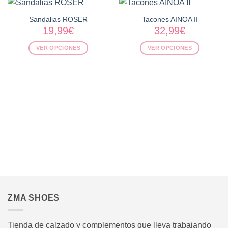
Sandalias ROSER
Tacones AINOA II
19,99
€
32,99
€
VER OPCIONES
VER OPCIONES
Este
Este
producto
producto
tiene
tiene
múltiples
múltiples
variantes.
variantes.
Las
Las
opciones
opciones
se
se
pueden
pueden
elegir
elegir
en
en
.
la
la
página
página
ZMA SHOES
de
de
producto
producto
Tienda de calzado y complementos que lleva trabajando