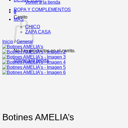
Volver a la tienda
ROPA Y COMPLEMENTOS
0
Carrito
MÁS
CHICO
ZAPA CASA
Inicio
/
General
No hay productos en el carrito.
Volver a la tienda
Botines AMELIA’s