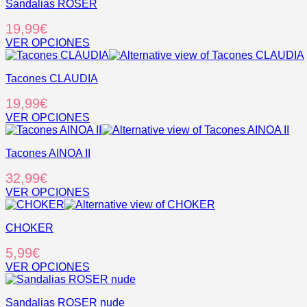
Sandalias ROSER
19,99
€
VER OPCIONES
Este
producto
Tacones CLAUDIA
tiene
múltiples
19,99
€
variantes.
Las
VER OPCIONES
opciones
Este
se
producto
pueden
Tacones AINOA II
tiene
elegir
múltiples
32,99
€
en
variantes.
la
Las
VER OPCIONES
página
opciones
Este
de
se
producto
producto
pueden
CHOKER
tiene
elegir
múltiples
5,99
€
en
variantes.
la
Las
VER OPCIONES
página
opciones
Este
de
se
producto
producto
pueden
Sandalias ROSER nude
tiene