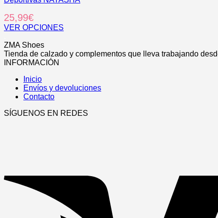
tiene
elegir
múltiples
25,99
€
en
variantes.
la
Las
VER OPCIONES
página
opciones
Este
.
de
se
producto
ZMA Shoes
producto
pueden
tiene
Tienda de calzado y complementos que lleva trabajando desde
elegir
múltiples
INFORMACIÓN
en
variantes.
la
Inicio
Las
página
Envíos y devoluciones
opciones
de
Contacto
se
producto
pueden
SÍGUENOS EN REDES
elegir
en
la
página
de
producto