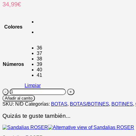
34,99
€
Colores
36
37
38
Números
39
40
41
Limpiar
Botines
AMELIA’s
Añadir al carrito
cantidad
SKU:
N/D
Categorías:
BOTAS
,
BOTAS/BOTINES
,
BOTINES
,
Quizás te guste también...