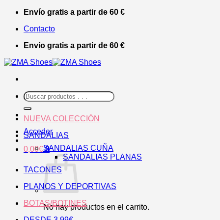
Saltar
Envío gratis a partir de 60 €
al
Contacto
contenido
Envío gratis a partir de 60 €
Buscar
por:
NUEVA COLECCIÓN
Acceder
SANDALIAS
SANDALIAS CUÑA
0,00
€
0
SANDALIAS PLANAS
TACONES
PLANOS Y DEPORTIVAS
BOTAS/BOTINES
No hay productos en el carrito.
DESDE 3,99€