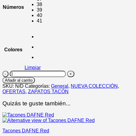
38
Números
39
40
41
Colores
Limpiar
Sandalias
tacón
Añadir al carrito
ROSER
SKU:
N/D
Categorías:
General
,
NUEVA COLECCIÓN
,
cantidad
OFERTAS
,
ZAPATOS TACÓN
Quizás te guste también...
Tacones DAFNE Red