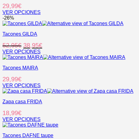
29,99
€
VER OPCIONES
Este
-26%
producto
tiene
Tacones GILDA
múltiples
variantes.
El
El
52,95
€
38,95
€
Las
opciones
precio
precio
VER OPCIONES
se
Este
original
actual
pueden
producto
era:
es:
elegir
Tacones MAIRA
tiene
52,95€.
38,95€.
en
múltiples
29,99
€
la
variantes.
página
Las
VER OPCIONES
de
opciones
Este
producto
se
producto
pueden
Zapa casa FRIDA
tiene
elegir
múltiples
18,99
€
en
variantes.
la
Las
VER OPCIONES
página
opciones
Este
de
se
producto
producto
pueden
Tacones DAFNE taupe
tiene