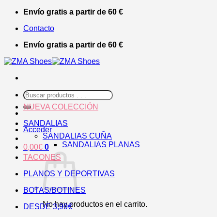
Saltar
Envío gratis a partir de 60 €
al
Contacto
contenido
Envío gratis a partir de 60 €
Buscar
por:
NUEVA COLECCIÓN
SANDALIAS
Acceder
SANDALIAS CUÑA
SANDALIAS PLANAS
0,00
€
0
TACONES
PLANOS Y DEPORTIVAS
BOTAS/BOTINES
No hay productos en el carrito.
DESDE 3,99€