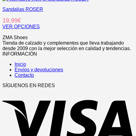
elegir
tiene
en
Sandalias ROSER
múltiples
la
variantes.
19,99
€
página
Las
de
opciones
VER OPCIONES
producto
se
Este
.
pueden
producto
ZMA Shoes
elegir
tiene
Tienda de calzado y complementos que lleva trabajando
en
múltiples
desde 2009 con la mejor selección en calidad y tendencias.
la
variantes.
INFORMACIÓN
página
Las
de
Inicio
opciones
producto
Envíos y devoluciones
se
Contacto
pueden
elegir
SÍGUENOS EN REDES
en
V
la
página
de
producto