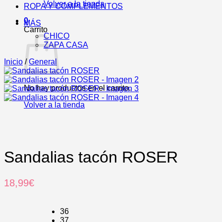
Volver a la tienda
ROPA Y COMPLEMENTOS
0
MÁS
Carrito
CHICO
ZAPA CASA
Inicio
/
General
No hay productos en el carrito.
Volver a la tienda
Sandalias tacón ROSER
18,99
€
36
37