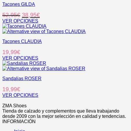
en
Tacones GILDA
múltiples
la
variantes.
El
El
52,95
€
38,95
€
página
Las
de
opciones
precio
precio
VER OPCIONES
producto
se
Este
original
actual
pueden
producto
era:
es:
elegir
tiene
52,95€.
38,95€.
en
Tacones CLAUDIA
múltiples
la
variantes.
19,99
€
página
Las
de
opciones
VER OPCIONES
producto
se
Este
pueden
producto
elegir
tiene
en
Sandalias ROSER
múltiples
la
variantes.
19,99
€
página
Las
de
opciones
VER OPCIONES
producto
se
Este
.
pueden
producto
ZMA Shoes
elegir
tiene
Tienda de calzado y complementos que lleva trabajando
en
múltiples
desde 2009 con la mejor selección en calidad y tendencias.
la
variantes.
INFORMACIÓN
página
Las