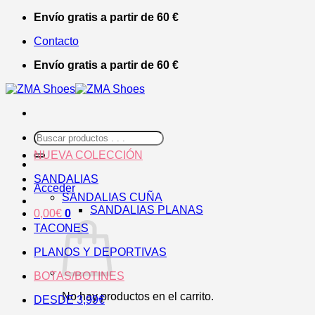
Saltar
Envío gratis a partir de 60 €
al
Contacto
contenido
Envío gratis a partir de 60 €
Buscar
por:
NUEVA COLECCIÓN
SANDALIAS
Acceder
SANDALIAS CUÑA
SANDALIAS PLANAS
0,00
€
0
TACONES
PLANOS Y DEPORTIVAS
BOTAS/BOTINES
No hay productos en el carrito.
DESDE 3,99€