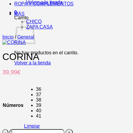
Volver a la tienda
ROPA Y COMPLEMENTOS
0
MÁS
Carrito
CHICO
ZAPA CASA
Inicio
/
General
No hay productos en el carrito.
CORINA
Volver a la tienda
39,99
€
36
37
38
Números
39
40
41
Limpiar
CORINA