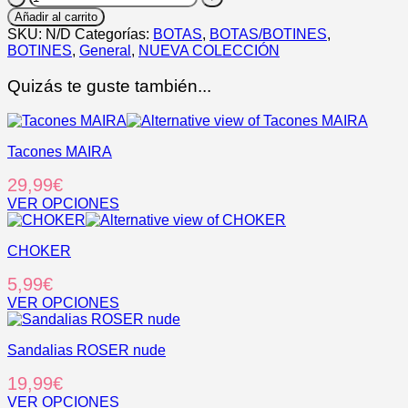
cantidad
Añadir al carrito
SKU:
N/D
Categorías:
BOTAS
,
BOTAS/BOTINES
,
BOTINES
,
General
,
NUEVA COLECCIÓN
Quizás te guste también...
Tacones MAIRA
29,99
€
VER OPCIONES
Este
producto
CHOKER
tiene
múltiples
5,99
€
variantes.
Las
VER OPCIONES
opciones
Este
se
producto
pueden
Sandalias ROSER nude
tiene
elegir
múltiples
19,99
€
en
variantes.
la
Las
VER OPCIONES