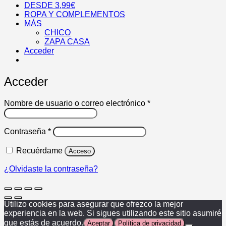
DESDE 3,99€
ROPA Y COMPLEMENTOS
MÁS
CHICO
ZAPA CASA
Acceder
Acceder
Obligatorio
Nombre de usuario o correo electrónico
*
Obligatorio
Contraseña
*
Recuérdame
Acceso
¿Olvidaste la contraseña?
Utilizo cookies para asegurar que ofrezco la mejor
experiencia en la web. Si sigues utilizando este sitio asumiré
que estás de acuerdo.
Aceptar
Política de privacidad