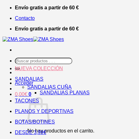
Saltar
Envío gratis a partir de 60 €
al
Contacto
contenido
Envío gratis a partir de 60 €
Buscar
por:
NUEVA COLECCIÓN
SANDALIAS
Acceder
SANDALIAS CUÑA
SANDALIAS PLANAS
0,00
€
0
TACONES
PLANOS Y DEPORTIVAS
BOTAS/BOTINES
No hay productos en el carrito.
DESDE 3,99€