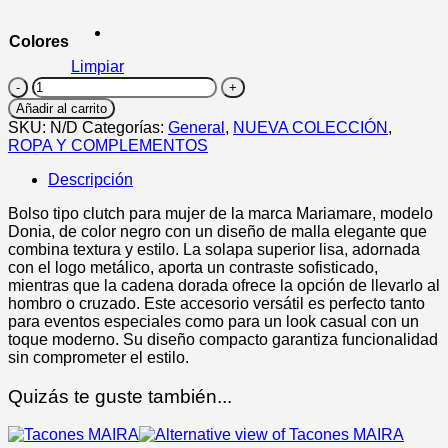
original
actual
era:
es:
Colores
29,99€.
18,99€.
Limpiar
DONIA
cantidad
Añadir al carrito
SKU:
N/D
Categorías:
General
,
NUEVA COLECCIÓN
,
ROPA Y COMPLEMENTOS
Descripción
Bolso tipo clutch para mujer de la marca Mariamare, modelo
Donia, de color negro con un diseño de malla elegante que
combina textura y estilo. La solapa superior lisa, adornada
con el logo metálico, aporta un contraste sofisticado,
mientras que la cadena dorada ofrece la opción de llevarlo al
hombro o cruzado. Este accesorio versátil es perfecto tanto
para eventos especiales como para un look casual con un
toque moderno. Su diseño compacto garantiza funcionalidad
sin comprometer el estilo.
Quizás te guste también...