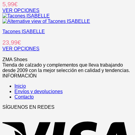
5,99
€
la
variantes.
página
Las
VER OPCIONES
de
opciones
Este
producto
se
producto
pueden
tiene
elegir
Tacones ISABELLE
múltiples
en
variantes.
23,99
€
la
Las
página
opciones
VER OPCIONES
de
se
Este
.
producto
pueden
producto
ZMA Shoes
elegir
tiene
Tienda de calzado y complementos que lleva trabajando
en
múltiples
desde 2009 con la mejor selección en calidad y tendencias.
la
variantes.
INFORMACIÓN
página
Las
de
Inicio
opciones
producto
Envíos y devoluciones
se
Contacto
pueden
elegir
SÍGUENOS EN REDES
en
V
la
página
de
producto