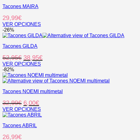
Tacones MAIRA
29,99
€
VER OPCIONES
Este
-26%
producto
tiene
Tacones GILDA
múltiples
variantes.
El
El
52,95
€
38,95
€
Las
opciones
precio
precio
VER OPCIONES
se
Este
-82%
original
actual
pueden
producto
era:
es:
elegir
tiene
52,95€.
38,95€.
en
múltiples
la
Tacones NOEMI multimetal
variantes.
página
Las
El
El
32,99
€
6,00
€
de
opciones
producto
se
precio
precio
VER OPCIONES
pueden
Este
original
actual
elegir
producto
era:
es:
en
Tacones ABRIL
tiene
32,99€.
6,00€.
la
múltiples
26,99
€
página
variantes.