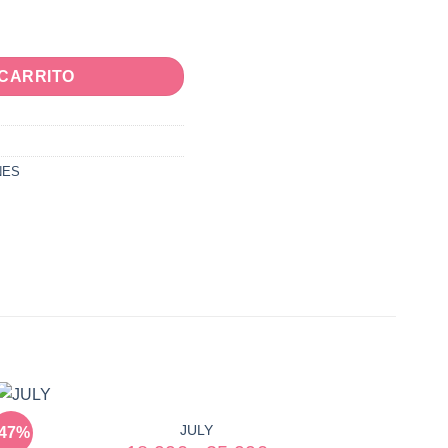
 CARRITO
NES
JULY
-47%