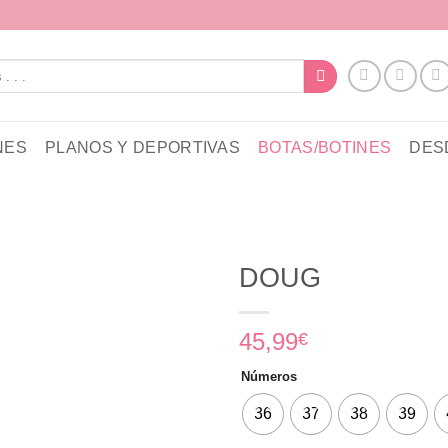
NES
PLANOS Y DEPORTIVAS
BOTAS/BOTINES
DESD
DOUG
45,99
€
Números
36
37
38
39