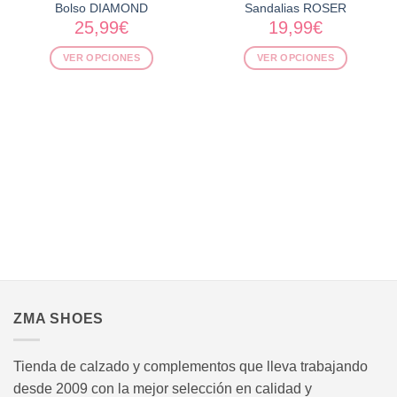
AGOTADO
Bolso DIAMOND
Sandalias ROSER
25,99
€
19,99
€
VER OPCIONES
VER OPCIONES
Este
Este
producto
producto
tiene
tiene
múltiples
múltiples
variantes.
variantes.
Las
Las
opciones
opciones
se
se
pueden
pueden
elegir
elegir
en
en
.
la
la
página
página
ZMA SHOES
de
de
producto
producto
Tienda de calzado y complementos que lleva trabajando
desde 2009 con la mejor selección en calidad y