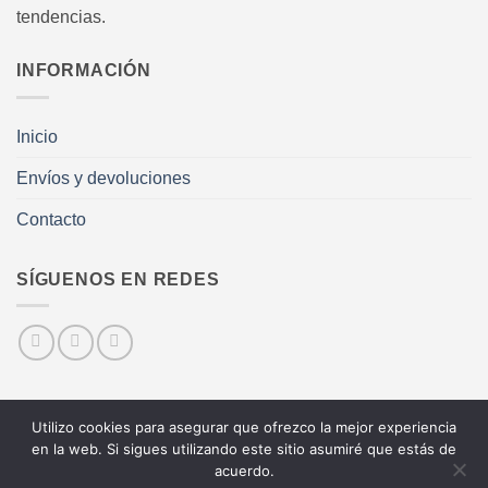
tendencias.
INFORMACIÓN
Inicio
Envíos y devoluciones
Contacto
SÍGUENOS EN REDES
Utilizo cookies para asegurar que ofrezco la mejor experiencia
Visa
MasterCard
PayPal
en la web. Si sigues utilizando este sitio asumiré que estás de
acuerdo.
AVISO LEGAL
POLÍTICA DE COOKIES
CONTACTAR
ENTRAR