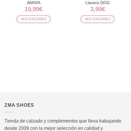
AMAYA
Llavero DOG
19,99
€
3,99
€
VER OPCIONES
VER OPCIONES
Este
Este
producto
producto
tiene
tiene
múltiples
múltiples
variantes.
variantes.
Las
Las
opciones
opciones
se
se
pueden
pueden
elegir
elegir
en
en
.
la
la
página
página
ZMA SHOES
de
de
producto
producto
Tienda de calzado y complementos que lleva trabajando
desde 2009 con la mejor selección en calidad y