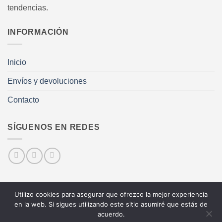
tendencias.
INFORMACIÓN
Inicio
Envíos y devoluciones
Contacto
SÍGUENOS EN REDES
Utilizo cookies para asegurar que ofrezco la mejor experiencia
Visa
MasterCard
PayPal
en la web. Si sigues utilizando este sitio asumiré que estás de
acuerdo.
AVISO LEGAL
POLÍTICA DE COOKIES
CONTACTAR
ENTRAR