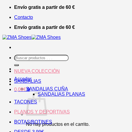
Saltar
Envío gratis a partir de 60 €
al
Contacto
contenido
Envío gratis a partir de 60 €
Buscar
por:
NUEVA COLECCIÓN
Acceder
SANDALIAS
SANDALIAS CUÑA
0,00
€
0
SANDALIAS PLANAS
TACONES
PLANOS Y DEPORTIVAS
BOTAS/BOTINES
No hay productos en el carrito.
DESDE 3,99€