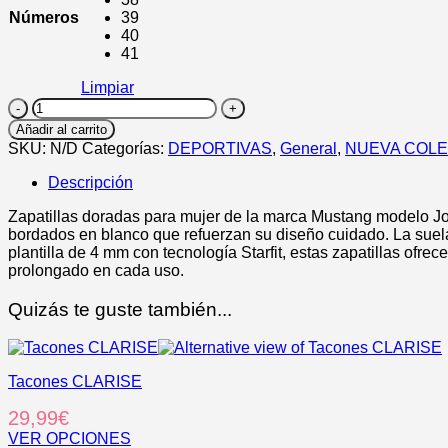
Números
39
40
41
Limpiar
JOGGO
CLASSIC
Añadir al carrito
cantidad
SKU:
N/D
Categorías:
DEPORTIVAS
,
General
,
NUEVA COL
Descripción
Zapatillas doradas para mujer de la marca Mustang modelo Jogg
bordados en blanco que refuerzan su diseño cuidado. La suela
plantilla de 4 mm con tecnología Starfit, estas zapatillas of
prolongado en cada uso.
Quizás te guste también...
Tacones CLARISE
29,99
€
VER OPCIONES