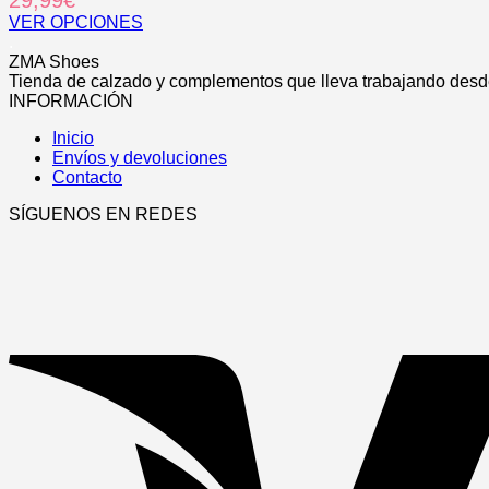
29,99
€
variantes.
la
Las
VER OPCIONES
página
opciones
Este
.
de
se
producto
ZMA Shoes
producto
pueden
tiene
Tienda de calzado y complementos que lleva trabajando desde
elegir
múltiples
INFORMACIÓN
en
variantes.
la
Inicio
Las
página
Envíos y devoluciones
opciones
de
Contacto
se
producto
pueden
SÍGUENOS EN REDES
elegir
en
la
página
de
producto