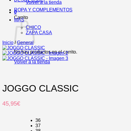
Volver a la tienda
ROPA Y COMPLEMENTOS
0
Carrito
MÁS
CHICO
ZAPA CASA
Inicio
/
General
No hay productos en el carrito.
Volver a la tienda
JOGGO CLASSIC
45,95
€
36
37
38