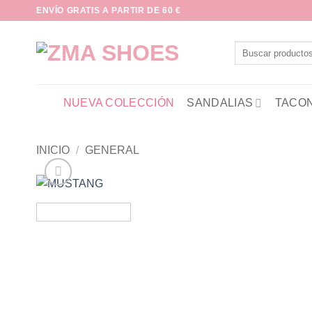
Saltar
ENVÍO GRATIS A PARTIR DE 60 €
al
contenido
Buscar
por:
NUEVA COLECCIÓN
SANDALIAS
TACO
INICIO
/
GENERAL