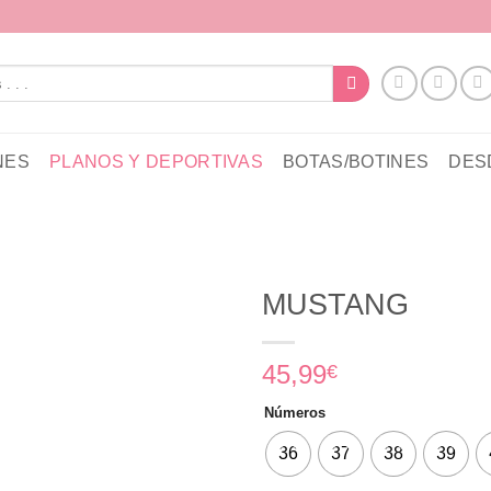
NES
PLANOS Y DEPORTIVAS
BOTAS/BOTINES
DESD
MUSTANG
45,99
€
Números
36
37
38
39