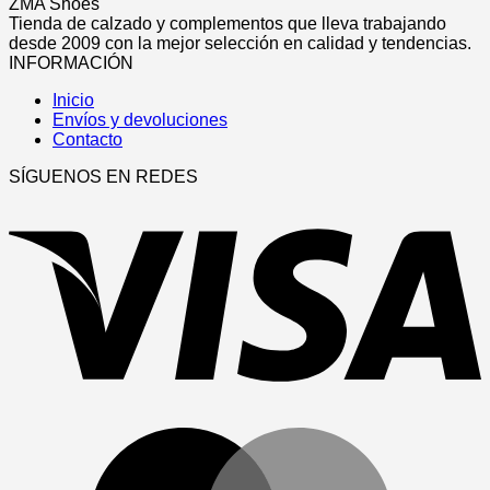
elegir
producto
ZMA Shoes
era:
es:
en
tiene
Tienda de calzado y complementos que lleva trabajando
29,99€.
5,00€.
la
múltiples
desde 2009 con la mejor selección en calidad y tendencias.
página
variantes.
INFORMACIÓN
de
Las
producto
Inicio
opciones
Envíos y devoluciones
se
Contacto
pueden
elegir
SÍGUENOS EN REDES
en
V
la
página
de
producto
M