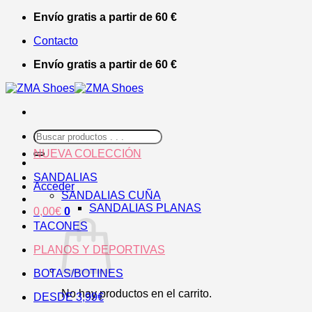
Saltar
Envío gratis a partir de 60 €
al
Contacto
contenido
Envío gratis a partir de 60 €
Buscar
por:
NUEVA COLECCIÓN
SANDALIAS
Acceder
SANDALIAS CUÑA
SANDALIAS PLANAS
0,00
€
0
TACONES
PLANOS Y DEPORTIVAS
BOTAS/BOTINES
No hay productos en el carrito.
DESDE 3,99€