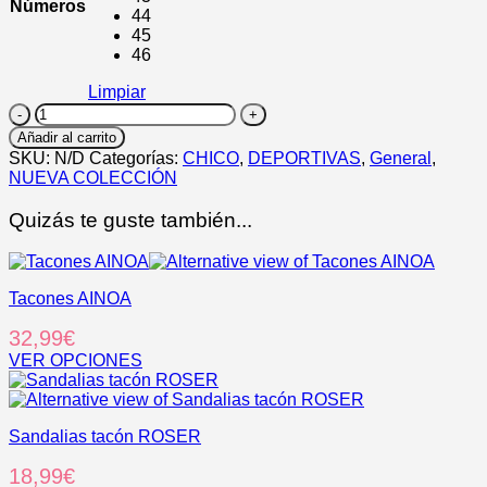
Números
44
45
46
Limpiar
PORLAND
mustang
Añadir al carrito
hombre
SKU:
N/D
Categorías:
CHICO
,
DEPORTIVAS
,
General
,
cantidad
NUEVA COLECCIÓN
Quizás te guste también...
Tacones AINOA
32,99
€
VER OPCIONES
Este
producto
tiene
Sandalias tacón ROSER
múltiples
variantes.
18,99
€
Las