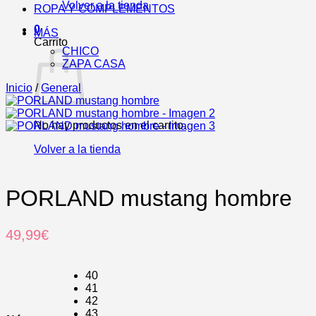
Volver a la tienda
ROPA Y COMPLEMENTOS
0
MÁS
Carrito
CHICO
ZAPA CASA
Inicio
/
General
No hay productos en el carrito.
Volver a la tienda
PORLAND mustang hombre
49,99
€
40
41
42
43