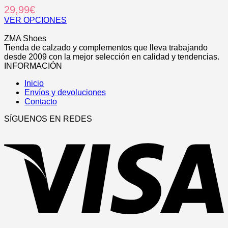
en
múltiples
29,99
€
la
variantes.
página
Las
VER OPCIONES
de
opciones
Este
.
producto
se
producto
ZMA Shoes
pueden
tiene
Tienda de calzado y complementos que lleva trabajando
elegir
múltiples
desde 2009 con la mejor selección en calidad y tendencias.
en
variantes.
INFORMACIÓN
la
Las
página
Inicio
opciones
de
Envíos y devoluciones
se
producto
Contacto
pueden
elegir
SÍGUENOS EN REDES
en
V
la
página
de
producto