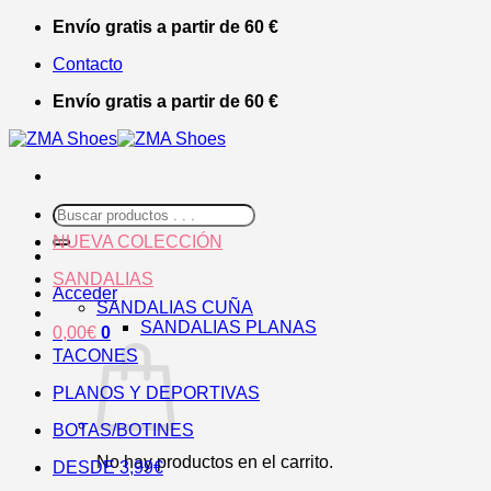
Saltar
Envío gratis a partir de 60 €
al
Contacto
contenido
Envío gratis a partir de 60 €
Buscar
por:
NUEVA COLECCIÓN
SANDALIAS
Acceder
SANDALIAS CUÑA
SANDALIAS PLANAS
0,00
€
0
TACONES
PLANOS Y DEPORTIVAS
BOTAS/BOTINES
No hay productos en el carrito.
DESDE 3,99€