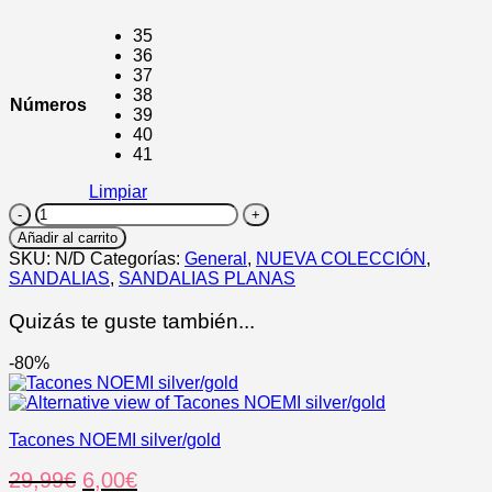
original
actual
35
era:
es:
36
29,99€.
19,99€.
37
38
Números
39
40
41
Limpiar
SAMIRA
cantidad
Añadir al carrito
SKU:
N/D
Categorías:
General
,
NUEVA COLECCIÓN
,
SANDALIAS
,
SANDALIAS PLANAS
Quizás te guste también...
-80%
Tacones NOEMI silver/gold
El
El
29,99
€
6,00
€