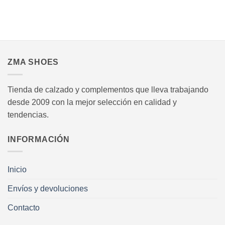
pueden
pueden
producto
producto
elegir
elegir
tiene
tiene
en
en
múltiples
múltiples
.
la
la
variantes.
variantes.
página
página
Las
Las
de
de
opciones
opciones
ZMA SHOES
producto
producto
se
se
pueden
pueden
Tienda de calzado y complementos que lleva trabajando
elegir
elegir
desde 2009 con la mejor selección en calidad y
en
en
la
la
tendencias.
página
página
de
de
INFORMACIÓN
producto
producto
Inicio
Envíos y devoluciones
Contacto