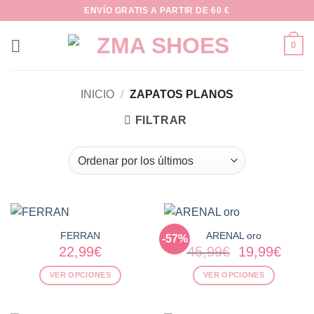
Saltar
ENVÍO GRATIS A PARTIR DE 60 €
al
contenido
0
INICIO
/
ZAPATOS PLANOS
FILTRAR
FERRAN
ARENAL oro
-57%
El
El
22,99
€
45,99
€
19,99
€
precio
preci
VER OPCIONES
VER OPCIONES
original
actua
era:
es:
Este
Este
45,99€.
19,99
producto
producto