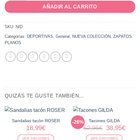
AÑADIR AL CARRITO
SKU:
N/D
Categorías:
DEPORTIVAS
,
General
,
NUEVA COLECCIÓN
,
ZAPATOS
PLANOS
QUIZÁS TE GUSTE TAMBIÉN...
Sandalias tacón ROSER
Tacones GILDA
-26%
El
El
18,99
€
52,95
€
38,95
€
precio
preci
VER OPCIONES
VER OPCIONES
original
actua