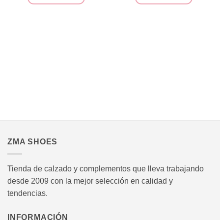
era:
es:
Este
Este
52,95€.
38,95
producto
producto
tiene
tiene
múltiples
múltiples
variantes.
variantes.
Las
Las
opciones
opciones
se
se
pueden
pueden
elegir
elegir
en
en
.
la
la
página
página
ZMA SHOES
de
de
producto
producto
Tienda de calzado y complementos que lleva trabajando
desde 2009 con la mejor selección en calidad y
tendencias.
INFORMACIÓN