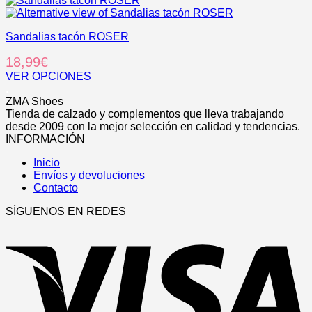
se
producto
pueden
tiene
elegir
Sandalias tacón ROSER
múltiples
en
variantes.
18,99
€
la
Las
página
opciones
VER OPCIONES
de
se
Este
.
producto
pueden
producto
ZMA Shoes
elegir
tiene
Tienda de calzado y complementos que lleva trabajando
en
múltiples
desde 2009 con la mejor selección en calidad y tendencias.
la
variantes.
INFORMACIÓN
página
Las
de
Inicio
opciones
producto
Envíos y devoluciones
se
Contacto
pueden
elegir
SÍGUENOS EN REDES
en
V
la
página
de
producto