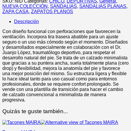
SKU:
N/D
Categorías:
CHICO
,
DEPORTIVAS
,
General
,
cantidad
NUEVA COLECCIÓN
,
SANDALIAS
,
SANDALIAS PLANAS
,
ZAPA CASA
,
ZAPATOS PLANOS
Descripción
Con diseño funcional con perforaciones que favorecen la
ventilación. Incorpora tira trasera abatible para un ajuste
seguro o un uso más cómodo según el momento. Diseñados
y desarrollados especialmente en colaboración con el Dr.
Juanjo López, traumatólogo deportivo, para respetar el
desarrollo natural del pie. Se trata de un calzado minimalista
que gracias a su puntera ancha, suela totalmente plana (cero
drop) y flexibilidad, mejora la anatomía del pie y favorece
una mejor posición del mismo. Su estructura ligera y flexible
lo hace ideal tanto para uso casual como para entornos
profesionales, donde se requiere confort prolongado. Se
vende con una plantilla de transición para hacer el cambio
de calzado convencional a minimalista de manera
progresiva.
Quizás te guste también...