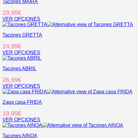
Tacones MAIRA
29,99
€
VER OPCIONES
Este
producto
Tacones GRETTA
tiene
múltiples
24,99
€
variantes.
Las
VER OPCIONES
opciones
Este
se
producto
pueden
Tacones ABRIL
tiene
elegir
múltiples
26,99
€
en
variantes.
la
Las
VER OPCIONES
página
opciones
Este
de
se
producto
producto
pueden
Zapa casa FRIDA
tiene
elegir
múltiples
18,99
€
en
variantes.
la
Las
VER OPCIONES
página
opciones
Este
de
se
producto
producto
pueden
Tacones AINOA
tiene