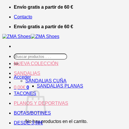
Saltar
Envío gratis a partir de 60 €
al
Contacto
contenido
Envío gratis a partir de 60 €
Buscar
por:
NUEVA COLECCIÓN
SANDALIAS
Acceder
SANDALIAS CUÑA
SANDALIAS PLANAS
0,00
€
0
TACONES
PLANOS Y DEPORTIVAS
BOTAS/BOTINES
No hay productos en el carrito.
DESDE 3,99€