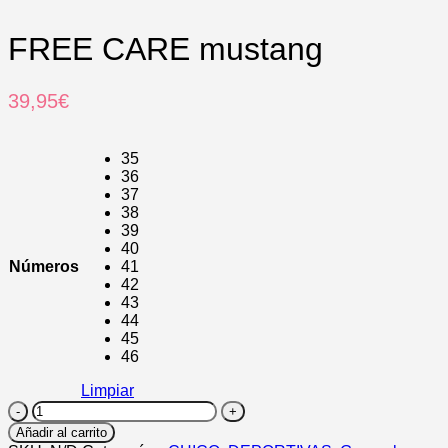
FREE CARE mustang
39,95
€
35
36
37
38
39
40
Números
41
42
43
44
45
46
Limpiar
FREE
CARE
Añadir al carrito
mustang