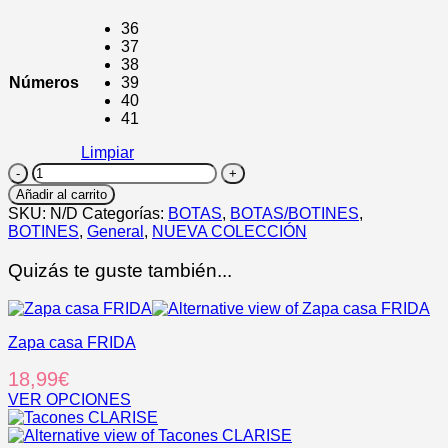
36
37
38
Números
39
40
41
Limpiar
ÁFRICA
cantidad
Añadir al carrito
SKU:
N/D
Categorías:
BOTAS
,
BOTAS/BOTINES
,
BOTINES
,
General
,
NUEVA COLECCIÓN
Quizás te guste también...
Zapa casa FRIDA
18,99
€
VER OPCIONES
Este
producto