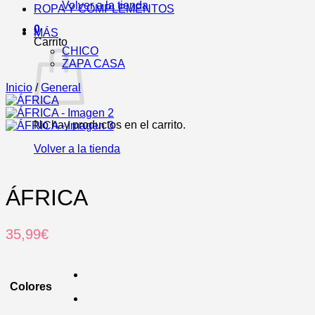
Volver a la tienda
ROPA Y COMPLEMENTOS
0
MÁS
Carrito
CHICO
ZAPA CASA
Inicio
/
General
No hay productos en el carrito.
Volver a la tienda
ÁFRICA
35,99
€
Colores