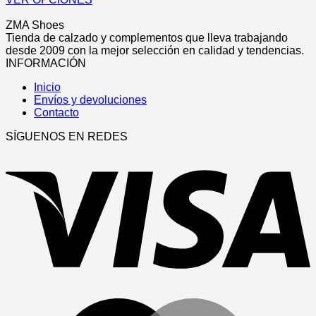
página
opciones
Este
.
de
se
producto
ZMA Shoes
producto
pueden
tiene
Tienda de calzado y complementos que lleva trabajando
elegir
múltiples
desde 2009 con la mejor selección en calidad y tendencias.
en
variantes.
INFORMACIÓN
la
Las
página
Inicio
opciones
de
Envíos y devoluciones
se
producto
Contacto
pueden
elegir
SÍGUENOS EN REDES
en
V
la
página
de
producto
M