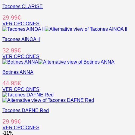
tiene
Tacones CLARISE
múltiples
variantes.
29,99
€
Las
opciones
VER OPCIONES
se
Este
pueden
producto
elegir
Tacones AINOA II
tiene
en
múltiples
32,99
€
la
variantes.
página
Las
VER OPCIONES
de
opciones
Este
producto
se
producto
pueden
Botines ANNA
tiene
elegir
múltiples
44,95
€
en
variantes.
la
Las
VER OPCIONES
página
opciones
Este
de
se
producto
producto
pueden
tiene
elegir
Tacones DAFNE Red
múltiples
en
variantes.
29,99
€
la
Las
página
opciones
VER OPCIONES
de
se
Este
-11%