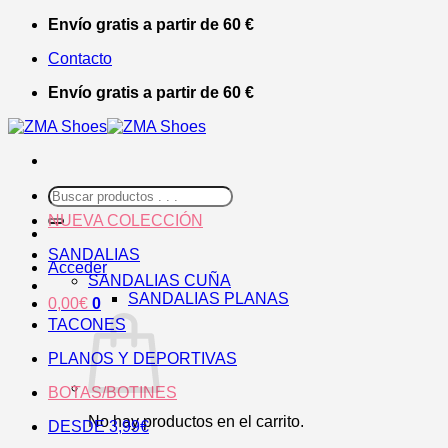
Saltar
Envío gratis a partir de 60 €
al
Contacto
contenido
Envío gratis a partir de 60 €
Buscar
por:
NUEVA COLECCIÓN
SANDALIAS
Acceder
SANDALIAS CUÑA
SANDALIAS PLANAS
0,00
€
0
TACONES
PLANOS Y DEPORTIVAS
BOTAS/BOTINES
No hay productos en el carrito.
DESDE 3,99€