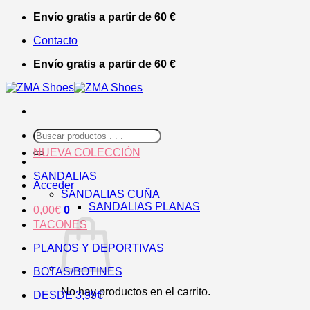
Saltar
Envío gratis a partir de 60 €
al
Contacto
contenido
Envío gratis a partir de 60 €
Buscar
por:
NUEVA COLECCIÓN
SANDALIAS
Acceder
SANDALIAS CUÑA
SANDALIAS PLANAS
0,00
€
0
TACONES
PLANOS Y DEPORTIVAS
BOTAS/BOTINES
No hay productos en el carrito.
DESDE 3,99€