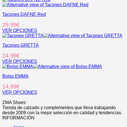
pueden
producto
elegir
tiene
en
Tacones DAFNE Red
múltiples
la
variantes.
29,99
€
página
Las
de
opciones
VER OPCIONES
producto
se
Este
pueden
producto
elegir
Tacones GRETTA
tiene
en
múltiples
24,99
€
la
variantes.
página
Las
VER OPCIONES
de
opciones
Este
producto
se
producto
pueden
Bolso EMMA
tiene
elegir
múltiples
14,99
€
en
variantes.
la
Las
VER OPCIONES
página
opciones
Este
.
de
se
producto
ZMA Shoes
producto
pueden
tiene
Tienda de calzado y complementos que lleva trabajando
elegir
múltiples
desde 2009 con la mejor selección en calidad y tendencias.
en
variantes.
INFORMACIÓN
la
Las