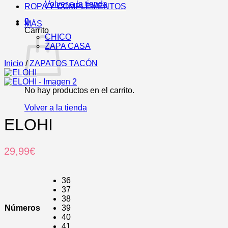
Volver a la tienda
ROPA Y COMPLEMENTOS
0
MÁS
Carrito
CHICO
ZAPA CASA
Inicio
/
ZAPATOS TACÓN
No hay productos en el carrito.
Volver a la tienda
ELOHI
29,99
€
36
37
38
Números
39
40
41