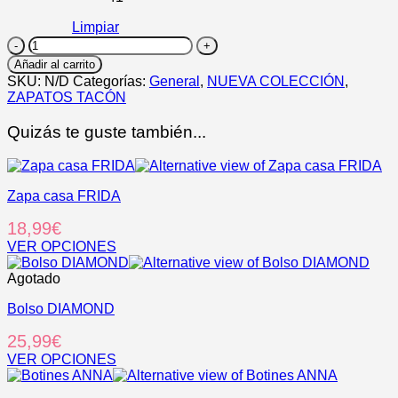
Limpiar
ELOHI
cantidad
Añadir al carrito
SKU:
N/D
Categorías:
General
,
NUEVA COLECCIÓN
,
ZAPATOS TACÓN
Quizás te guste también...
Zapa casa FRIDA
18,99
€
VER OPCIONES
Este
producto
Agotado
tiene
Bolso DIAMOND
múltiples
variantes.
25,99
€
Las
opciones
VER OPCIONES
se
Este
pueden
producto