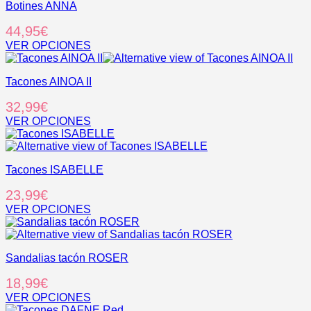
elegir
Botines ANNA
tiene
en
múltiples
44,95
€
la
variantes.
página
Las
VER OPCIONES
de
opciones
Este
producto
se
producto
pueden
Tacones AINOA II
tiene
elegir
múltiples
32,99
€
en
variantes.
la
Las
VER OPCIONES
página
opciones
Este
de
se
producto
producto
pueden
tiene
elegir
Tacones ISABELLE
múltiples
en
variantes.
23,99
€
la
Las
página
opciones
VER OPCIONES
de
se
Este
producto
pueden
producto
elegir
tiene
en
Sandalias tacón ROSER
múltiples
la
variantes.
18,99
€
página
Las
de
opciones
VER OPCIONES
producto
se
Este