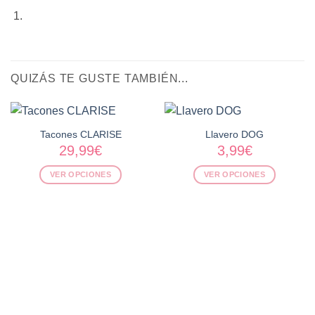
QUIZÁS TE GUSTE TAMBIÉN...
Tacones CLARISE
Llavero DOG
29,99
€
3,99
€
VER OPCIONES
VER OPCIONES
Este
Este
producto
producto
tiene
tiene
múltiples
múltiples
variantes.
variantes.
Las
Las
opciones
opciones
se
se
pueden
pueden