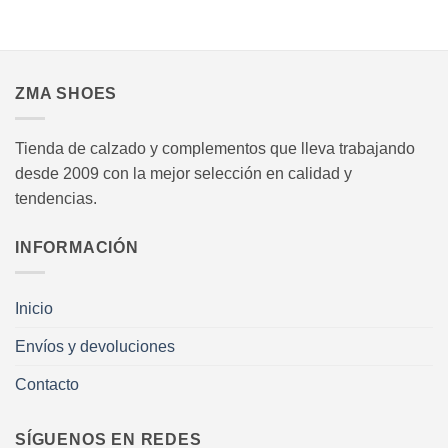
elegir
elegir
en
en
.
la
la
página
página
ZMA SHOES
de
de
producto
producto
Tienda de calzado y complementos que lleva trabajando
desde 2009 con la mejor selección en calidad y
tendencias.
INFORMACIÓN
Inicio
Envíos y devoluciones
Contacto
SÍGUENOS EN REDES