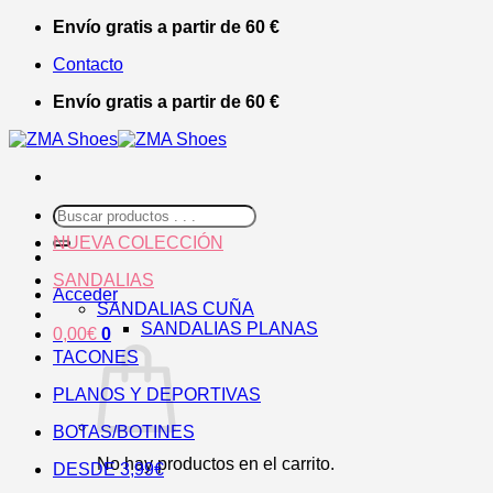
Saltar
Envío gratis a partir de 60 €
al
Contacto
contenido
Envío gratis a partir de 60 €
Buscar
por:
NUEVA COLECCIÓN
SANDALIAS
Acceder
SANDALIAS CUÑA
SANDALIAS PLANAS
0,00
€
0
TACONES
PLANOS Y DEPORTIVAS
BOTAS/BOTINES
No hay productos en el carrito.
DESDE 3,99€