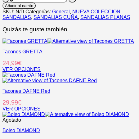
cantidad
Añadir al carrito
SKU:
N/D
Categorías:
General
,
NUEVA COLECCIÓN
,
SANDALIAS
,
SANDALIAS CUÑA
,
SANDALIAS PLANAS
Quizás te guste también...
Tacones GRETTA
24,99
€
VER OPCIONES
Este
producto
tiene
Tacones DAFNE Red
múltiples
variantes.
29,99
€
Las
opciones
VER OPCIONES
se
Este
pueden
producto
Agotado
elegir
tiene
en
Bolso DIAMOND
múltiples
la
variantes.