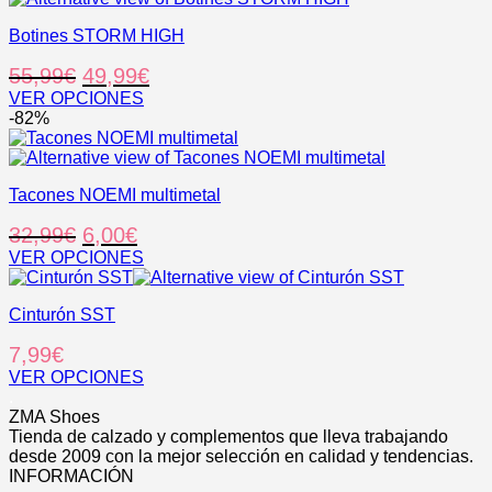
52,95€.
38,95€.
en
múltiples
la
Botines STORM HIGH
variantes.
página
Las
El
El
55,99
€
49,99
€
de
opciones
producto
se
precio
precio
VER OPCIONES
pueden
Este
-82%
original
actual
elegir
producto
era:
es:
en
tiene
55,99€.
49,99€.
la
múltiples
página
Tacones NOEMI multimetal
variantes.
de
Las
El
El
32,99
€
6,00
€
producto
opciones
se
precio
precio
VER OPCIONES
pueden
Este
original
actual
elegir
producto
era:
es:
en
Cinturón SST
tiene
32,99€.
6,00€.
la
múltiples
7,99
€
página
variantes.
de
Las
VER OPCIONES
producto
opciones
Este
.
se
producto
ZMA Shoes
pueden
tiene
Tienda de calzado y complementos que lleva trabajando
elegir
múltiples
desde 2009 con la mejor selección en calidad y tendencias.
en
variantes.
INFORMACIÓN