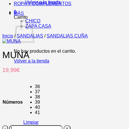
Volver a la tienda
ROPA Y COMPLEMENTOS
0
MÁS
Carrito
CHICO
ZAPA CASA
Inicio
/
SANDALIAS
/
SANDALIAS CUÑA
No hay productos en el carrito.
MUNA
Volver a la tienda
19,99
€
36
37
38
Números
39
40
41
Limpiar
MUNA