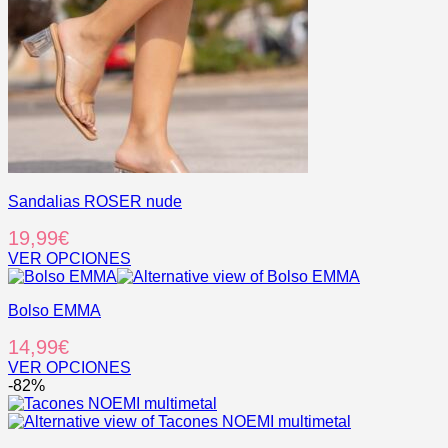
se
pueden
elegir
en
la
página
de
producto
Sandalias ROSER nude
19,99
€
VER OPCIONES
Este
producto
Bolso EMMA
tiene
múltiples
14,99
€
variantes.
Las
VER OPCIONES
opciones
Este
-82%
se
producto
pueden
tiene
elegir
múltiples