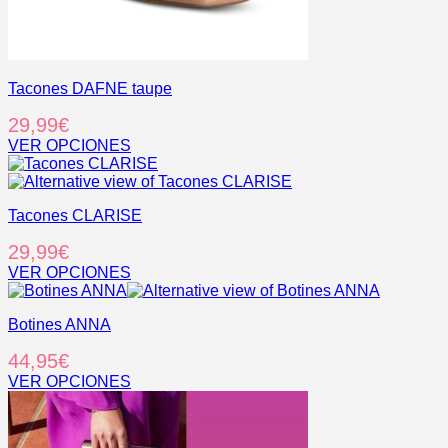
Tacones DAFNE taupe
29,99
€
VER OPCIONES
Este
producto
tiene
Tacones CLARISE
múltiples
variantes.
29,99
€
Las
opciones
VER OPCIONES
se
Este
pueden
producto
elegir
Botines ANNA
tiene
en
múltiples
44,95
€
la
variantes.
página
Las
VER OPCIONES
de
opciones
Este
producto
se
producto
pueden
tiene