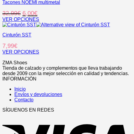
en
Tacones NOEMI multimetal
variantes.
la
Las
El
El
32,99
€
6,00
€
página
opciones
de
se
precio
precio
VER OPCIONES
producto
pueden
Este
original
actual
elegir
producto
era:
es:
en
Cinturón SST
tiene
32,99€.
6,00€.
la
múltiples
7,99
€
página
variantes.
de
Las
VER OPCIONES
producto
opciones
Este
.
se
producto
ZMA Shoes
pueden
tiene
Tienda de calzado y complementos que lleva trabajando
elegir
múltiples
desde 2009 con la mejor selección en calidad y tendencias.
en
variantes.
INFORMACIÓN
la
Las
página
Inicio
opciones
de
Envíos y devoluciones
se
producto
Contacto
pueden
elegir
SÍGUENOS EN REDES
en
V
la
página
de
producto