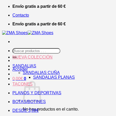
Saltar
Envío gratis a partir de 60 €
al
Contacto
contenido
Envío gratis a partir de 60 €
Buscar
por:
NUEVA COLECCIÓN
SANDALIAS
Acceder
SANDALIAS CUÑA
SANDALIAS PLANAS
0,00
€
0
TACONES
PLANOS Y DEPORTIVAS
BOTAS/BOTINES
No hay productos en el carrito.
DESDE 3,99€