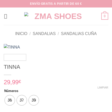
Saltar
ENVÍO GRATIS A PARTIR DE 60 €
al
contenido
0
INICIO
/
SANDALIAS
/
SANDALIAS CUÑA
TINNA
29,99
€
LIMPIAR
Números
36
37
39