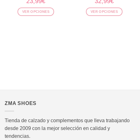
23,99
€
32,99
€
VER OPCIONES
VER OPCIONES
Este
Este
producto
producto
tiene
tiene
múltiples
múltiples
variantes.
variantes.
Las
Las
opciones
opciones
se
se
pueden
pueden
elegir
elegir
en
en
.
la
la
página
página
ZMA SHOES
de
de
producto
producto
Tienda de calzado y complementos que lleva trabajando
desde 2009 con la mejor selección en calidad y
tendencias.