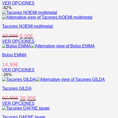
VER OPCIONES
Este
-82%
producto
tiene
múltiples
Tacones NOEMI multimetal
variantes.
Las
El
El
32,99
€
6,00
€
opciones
se
precio
precio
VER OPCIONES
pueden
Este
original
actual
elegir
producto
era:
es:
en
Bolso EMMA
tiene
32,99€.
6,00€.
la
múltiples
14,99
€
página
variantes.
de
Las
VER OPCIONES
producto
opciones
Este
-26%
se
producto
pueden
tiene
elegir
Tacones GILDA
múltiples
en
variantes.
El
El
52,95
€
38,95
€
la
Las
página
opciones
precio
precio
VER OPCIONES
de
se
Este
original
actual
producto
pueden
producto
era:
es:
elegir
Tacones DAFNE taupe
tiene