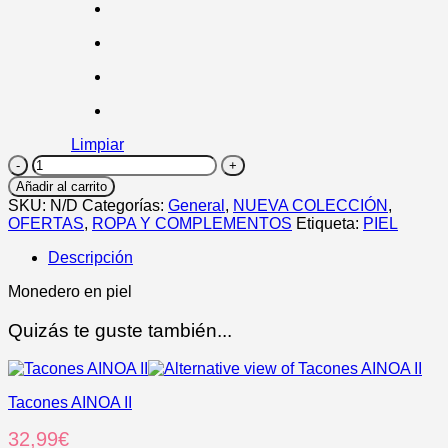
Limpiar
MONEDERO
metalizado
Añadir al carrito
PIEL
SKU:
N/D
Categorías:
General
,
NUEVA COLECCIÓN
,
cantidad
OFERTAS
,
ROPA Y COMPLEMENTOS
Etiqueta:
PIEL
Descripción
Monedero en piel
Quizás te guste también...
Tacones AINOA II
32,99
€