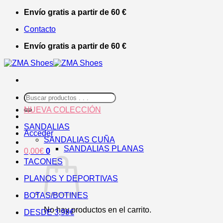
Saltar
Envío gratis a partir de 60 €
al
Contacto
contenido
Envío gratis a partir de 60 €
Buscar
por:
NUEVA COLECCIÓN
SANDALIAS
Acceder
SANDALIAS CUÑA
SANDALIAS PLANAS
0,00
€
0
TACONES
PLANOS Y DEPORTIVAS
BOTAS/BOTINES
No hay productos en el carrito.
DESDE 3,99€