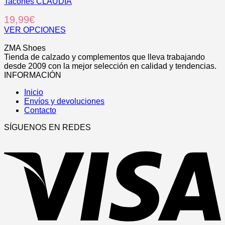
elegir
Tacones CLAUDIA
múltiples
en
variantes.
19,99
€
la
Las
página
opciones
VER OPCIONES
de
se
Este
.
producto
pueden
producto
ZMA Shoes
elegir
tiene
Tienda de calzado y complementos que lleva trabajando
en
múltiples
desde 2009 con la mejor selección en calidad y tendencias.
la
variantes.
INFORMACIÓN
página
Las
de
Inicio
opciones
producto
Envíos y devoluciones
se
Contacto
pueden
elegir
SÍGUENOS EN REDES
en
V
la
página
de
producto